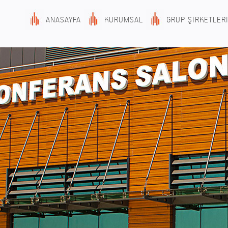
ANASAYFA
KURUMSAL
GRUP ŞİRKETLER