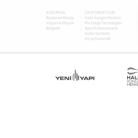
KURUMSAL
GRUP ŞİRKETLERİ
Başkanın Mesajı
Haliç Kongre Merkezi
Vizyon & Misyon
Pia Stage Tecnologies
Belgeler
Apia Professional &
Audio Systems
Hicaz Havacılık